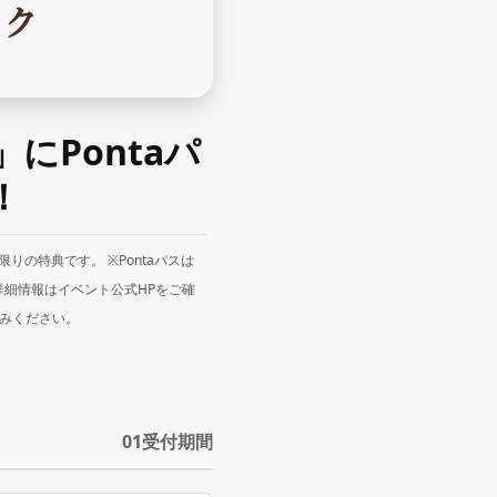
にPontaパ
！
りの特典です。 ※Pontaパスは
詳細情報はイベント公式HPをご確
込みください。
01
受付期間