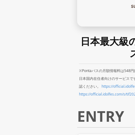
日本最大級の
※Pontaパスの月額情報料は54
日本国内在住者向けのサービスです
認ください。
https://official.idol
https://official.idolfes.com/s/tif
ENTRY