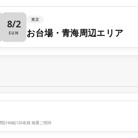
東京
8/2
お台場・青海周辺エリア
SUN
間計60組120名様 抽選ご招待